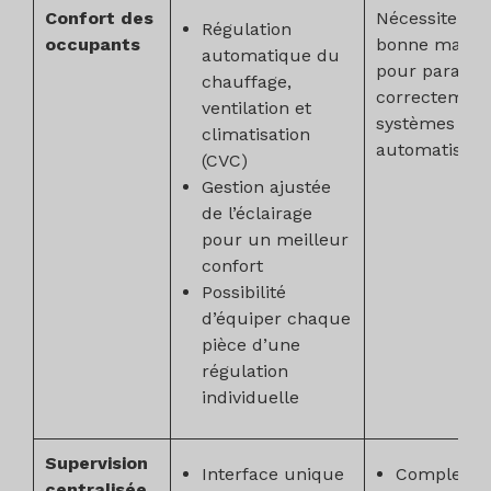
Confort des
Nécessite un
Régulation
occupants
bonne maîtri
automatique du
pour paramét
chauffage,
correctement
ventilation et
systèmes
climatisation
automatisés
(CVC)
Gestion ajustée
de l’éclairage
pour un meilleur
confort
Possibilité
d’équiper chaque
pièce d’une
régulation
individuelle
Supervision
Interface unique
Complexit
centralisée