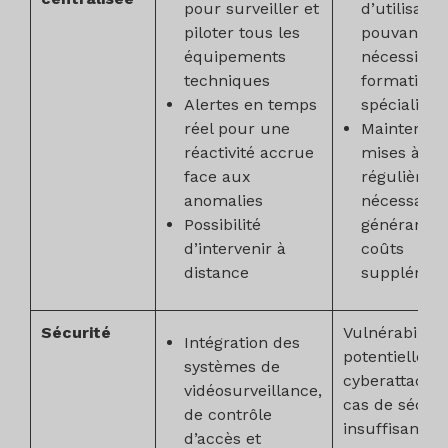
pour surveiller et
d’utilisatio
piloter tous les
pouvant
équipements
nécessiter
techniques
formations
Alertes en temps
spécialisée
réel pour une
Maintenanc
réactivité accrue
mises à jo
face aux
régulières
anomalies
nécessaires
Possibilité
générant d
d’intervenir à
coûts
distance
supplémen
Sécurité
Vulnérabilité
Intégration des
potentielle a
systèmes de
cyberattaque
vidéosurveillance,
cas de sécuri
de contrôle
insuffisante
d’accès et