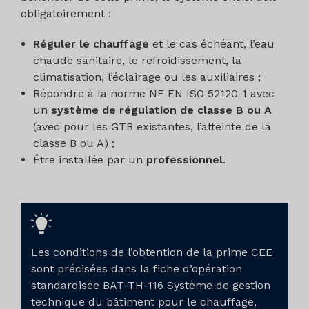
obligatoirement :
Réguler le chauffage
et le cas échéant, l’eau
chaude sanitaire, le refroidissement, la
climatisation, l’éclairage ou les auxiliaires ;
Répondre à la norme NF EN ISO 52120-1 avec
un
système de régulation de classe B ou A
(avec pour les GTB existantes, l’atteinte de la
classe B ou A) ;
Être installée par un
professionnel
.
Les conditions de l’obtention de la prime CEE
sont précisées dans la fiche d’opération
standardisée
BAT-TH-116
Système de gestion
technique du bâtiment pour le chauffage,