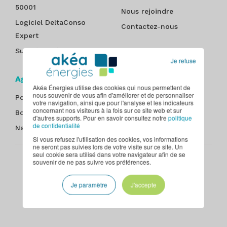
50001
Nous rejoindre
Logiciel DeltaConso
Contactez-nous
Expert
Suivi énergétique
Je refuse
Agences
Akéa Énergies utilise des cookies qui nous permettent de
nous souvenir de vous afin d'améliorer et de personnaliser
Poitiers
Nantes
votre navigation, ainsi que pour l'analyse et les indicateurs
concernant nos visiteurs à la fois sur ce site web et sur
Bordeaux
Paris - Île-de-France
d'autres supports. Pour en savoir consultez notre
politique
de confidentialité
Nancy
Tours
Si vous refusez l'utilisation des cookies, vos informations
ne seront pas suivies lors de votre visite sur ce site. Un
seul cookie sera utilisé dans votre navigateur afin de se
souvenir de ne pas suivre vos préférences.
Plan du site
Mentions légales
Politique de confidentialité
CGU
Contact
Je paramètre
J'accepte
© Akéa Énergies, 2026