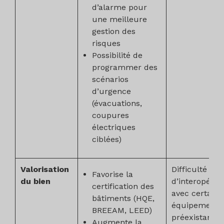
d’alarme pour
une meilleure
gestion des
risques
Possibilité de
programmer des
scénarios
d’urgence
(évacuations,
coupures
électriques
ciblées)
Valorisation
Difficulté
Favorise la
du bien
d’interopérabi
certification des
avec certains
bâtiments (HQE,
équipements
BREEAM, LEED)
préexistants 
Augmente la