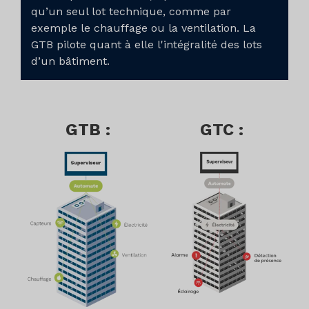
qu’un seul lot technique, comme par
exemple le chauffage ou la ventilation. La
GTB pilote quant à elle l'intégralité des lots
d’un bâtiment.
GTB :
GTC :