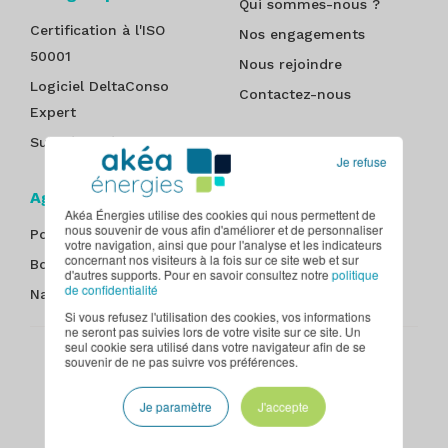
Qui sommes-nous ?
Certification à l'ISO
Nos engagements
50001
Nous rejoindre
Logiciel DeltaConso
Contactez-nous
Expert
Suivi énergétique
Je refuse
Agences
Akéa Énergies utilise des cookies qui nous permettent de
nous souvenir de vous afin d'améliorer et de personnaliser
Poitiers
Nantes
votre navigation, ainsi que pour l'analyse et les indicateurs
concernant nos visiteurs à la fois sur ce site web et sur
Bordeaux
Paris - Île-de-France
d'autres supports. Pour en savoir consultez notre
politique
de confidentialité
Nancy
Tours
Si vous refusez l'utilisation des cookies, vos informations
ne seront pas suivies lors de votre visite sur ce site. Un
seul cookie sera utilisé dans votre navigateur afin de se
souvenir de ne pas suivre vos préférences.
Plan du site
Mentions légales
Politique de confidentialité
CGU
Contact
Je paramètre
J'accepte
© Akéa Énergies, 2026