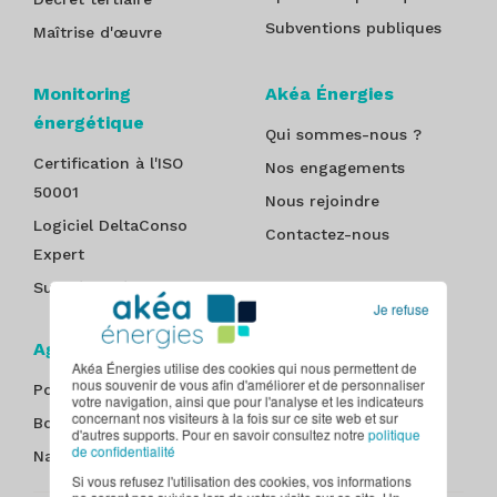
Subventions publiques
Maîtrise d'œuvre
Monitoring
Akéa Énergies
énergétique
Qui sommes-nous ?
Certification à l'ISO
Nos engagements
50001
Nous rejoindre
Logiciel DeltaConso
Contactez-nous
Expert
Suivi énergétique
Je refuse
Agences
Akéa Énergies utilise des cookies qui nous permettent de
nous souvenir de vous afin d'améliorer et de personnaliser
Poitiers
Nantes
votre navigation, ainsi que pour l'analyse et les indicateurs
concernant nos visiteurs à la fois sur ce site web et sur
Bordeaux
Paris - Île-de-France
d'autres supports. Pour en savoir consultez notre
politique
de confidentialité
Nancy
Tours
Si vous refusez l'utilisation des cookies, vos informations