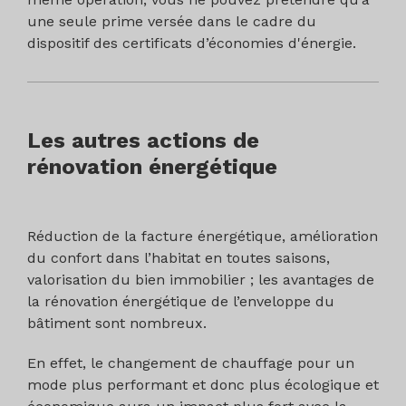
géothermique : schéma d’implantation des
une seule prime versée dans le cadre du
sondes ou puits de forage (production et
dispositif des certificats d’économies d'énergie.
réinjection) avec mention du sens
d’écoulement de la nappe, régime de
températures retenu (évaporateur,
condenseur PAC) :
Les autres actions de
Pour un échangeur ouvert sur aquifère
rénovation énergétique
superficiel : nombre de forages et usage
(prélèvement, injection), profondeur (m),
débit de pointe (m3/h), température de
Réduction de la facture énergétique, amélioration
la ressource ;
du confort dans l’habitat en toutes saisons,
Pour un échangeur fermé en sondes :
valorisation du bien immobilier ; les avantages de
nombre de sondes géothermiques,
la rénovation énergétique de l’enveloppe du
linéaire total (m), profondeur unitaire (m),
bâtiment sont nombreux.
type de sonde (double-U, simple-U,
En effet, le changement de chauffage pour un
coaxiale, etc.), diamètre extérieur des
mode plus performant et donc plus écologique et
tuyaux, espacement moyen entre