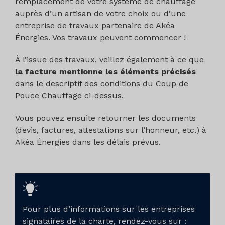
remplacement de votre système de chauffage
L’installation fait l’objet d’une étude
auprès d’un artisan de votre choix ou d’une
préalable de dimensionnement, datée et
entreprise de travaux partenaire de Akéa
signée par les entreprises en charge des
Énergies. Vos travaux peuvent commencer !
travaux,remise au bénéficiaire à
l’achèvement et comportant :
À l’issue des travaux, veillez également à ce que
la facture mentionne les éléments précisés
Raison sociale et adresse du bénéficiaire ;
dans le descriptif des conditions du Coup de
Pouce Chauffage ci-dessus.
Caractéristiques techniques des locaux à
chauffer : surface chauffée, nombre
Vous pouvez ensuite retourner les documents
d’émetteurs de chauffage, types
(devis, factures, attestations sur l’honneur, etc.) à
d’émetteurs de chaleur/froid retenu avec
Akéa Énergies dans les délais prévus.
pour chacun le régime de température
associé, température intérieure
recommandée, etc. ;
Caractéristiques techniques du besoin
d'ECS : nombre de points de soutirage,
Pour plus d’informations sur les entreprises
volume d’eau chauffé, etc. ;
signataires de la charte, rendez-vous sur :