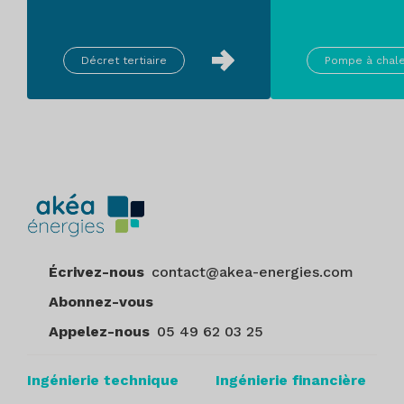
Qualification RGE Etudes du professionnel
réalisant l’ingénierie de conception ou de
réalisation et Qualification RGE du
Décret tertiaire
Pompe à chal
professionnel réalisant l’étude des
ressources géothermiques ;
Etude de dimensionnement incluant l’étude
des ressources géothermiques ;
Dossier des Ouvrages Exécutés (DOE) de
l’entreprise de forage ;
Rapport de fin de forage ;
Écrivez-nous
contact@akea-energies.com
Dans le cas où l'opération a bénéficié
d'une aide à l'investissement de la part de
Abonnez-vous
l’ADEME, la notification du contrat de
Appelez-nous
05 49 62 03 25
financement associé.
Durée de vie conventionnelle : 25 ans
Ingénierie technique
Ingénierie financière