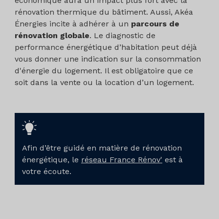
économique aura un impact plus fort avec la
sondes, puissance prélevée, ratio de
rénovation thermique du bâtiment. Aussi, Akéa
puissance prélevée en W/ml de sonde,
Énergies incite à adhérer à un
parcours de
nombre d’heures de fonctionnement du
rénovation globale
. Le diagnostic de
champ de sondes (nombre d’heures
performance énergétique d’habitation peut déjà
équivalentes).
vous donner une indication sur la consommation
La preuve de réalisation mentionne :
d'énergie du logement. Il est obligatoire que ce
soit dans la vente ou la location d’un logement.
Mise en place d’un système géothermique
comprenant un captage géothermique,
associé à une ou plusieurs PAC, à des
équipements hydrauliques et à un dispositif
de régulation ;
Afin d’être guidé en matière de rénovation
Usage du système géothermique :
énergétique, le
réseau France Rénov'
est à
chauffage ou chauffage et eau chaude
votre écoute.
sanitaire, voire éventuellement pour le
refroidissement du bâtiment ;
Caractéristiques du dispositif de captage