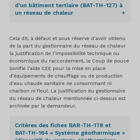
d’un bâtiment tertiaire (BAT-TH-127) à
un réseau de chaleur
Secteurs d'application
: Bâtiment résidentiel
Cela dit, à défaut et sous réserve d'avoir obtenu
existant (
BAR-TH-137
) et Bâtiment tertiaire
de la part du gestionnaire du réseau de chaleur
existant (
BAT-TH-127
)
la justification de l'impossibilité technique ou
économique du raccordement, le Coup de pouce
Les réseaux de chaleur “EnR&R” fournissent
bonifie l'aide CEE pour la mise en place
de la chaleur à plusieurs bâtiments, voire de
d'équipements de chauffage ou de production
quartiers entiers. La chaleur fournie est
d'eau chaude sanitaire ne consommant ni
générée à partir de sources renouvelables
charbon ni fioul. La justification du gestionnaire
(géothermie principalement) ou récupérée à
du réseau de chaleur mentionnée ci-dessus est
partir de la combustion de déchets, ou sur
archivée par le demandeur.
des procédés industriels par exemple.
Conditions techniques et exigences à
Critères des fiches BAR-TH-178 et
respecter :
BAT-TH-164 « Système géothermique »