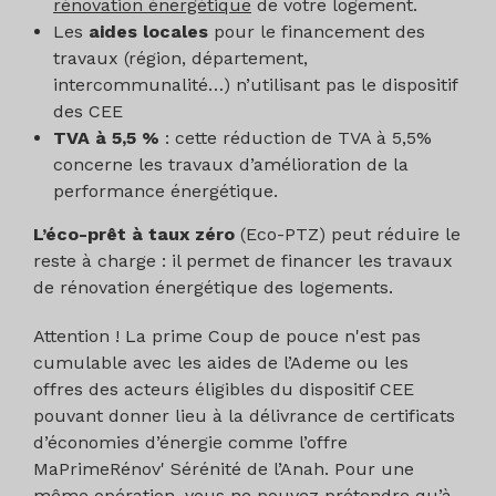
chaque PAC à installer ;
rénovation énergétique
de votre logement.
Les
aides locales
pour le financement des
Caractéristiques des autres systèmes de
travaux (région, département,
chauffage éventuels de la nouvelle
intercommunalité…) n’utilisant pas le dispositif
chaufferie pour répondre aux besoins de
des CEE
chauffage / chauffage + ECS ;
TVA à 5,5 %
: cette réduction de TVA à 5,5%
concerne les travaux d’amélioration de la
Caractérisation des ressources
performance énergétique.
géothermiques : contexte réglementaire
sous-sol (par ex : cartes réglementaires
L’éco-prêt à taux zéro
(Eco-PTZ) peut réduire le
liées au cadre dela géothermie de minime
reste à charge : il permet de financer les travaux
importance, etc.), analyse du contexte
de rénovation énergétique des logements.
géologique en tenant compte des forages
à proximité et en utilisant la base de
Attention ! La prime Coup de pouce n'est pas
données des forages existants (banque
cumulable avec les aides de l’Ademe ou les
BSS, etc.), coupe géologique prévisionnelle
offres des acteurs éligibles du dispositif CEE
(profondeurs, épaisseurs, stratigraphie,
pouvant donner lieu à la délivrance de certificats
etc.) ;
d’économies d’énergie comme l’offre
MaPrimeRénov' Sérénité de l’Anah. Pour une
Caractéristiques de l’échangeur
même opération, vous ne pouvez prétendre qu’à