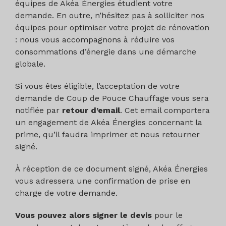
équipes de Akéa Énergies étudient votre
l’échangeur thermique intérieur.
Comité français d'accréditation (COFRAC) ou
Lorsque la PAC couvre les besoins de
demande. En outre, n’hésitez pas à solliciter nos
tout autre organisme d'accréditation
refroidissement :
La facture des travaux doit mentionner :
la
équipes pour optimiser votre projet de rénovation
signataire de l'accord européen multilatéral
dépose de l’équipement existant, l’énergie de
: nous vous accompagnons à réduire vos
pertinent pris dans le cadre de la
Pour les installations produisant du
chauffage (charbon, fioul ou gaz) et le type
consommations d’énergie dans une démarche
coordination européenne des organismes
rafraichissement actif : coefficient de
d’équipement déposé, sauf dérogation prévue
globale.
d'accréditation.
performance frigorifique (EER) ≥ 3,6 (EER
par la réglementation.
mesuré selon les conditions de
Si vous êtes éligible, l’acceptation de votre
La facture des travaux doit mentionner :
la
performance nominales de la norme EN
Documents justificatifs spécifiques à joindre
demande de Coup de Pouce Chauffage vous sera
dépose de l’équipement existant, l’énergie de
14511 (régimes de températures 12/7°C à
au dossier : note de dimensionnement
notifiée par
retour d’email
. Cet email comportera
chauffage (charbon, fioul ou gaz) et le type
l’évaporateur et 30/35°C au condenseur)) ;
un engagement de Akéa Énergies concernant la
d’équipement déposé, sauf dérogation prévue
Durée de vie conventionnelle : 22 ans
prime, qu’il faudra imprimer et nous retourner
Pour les installations produisant du froid
par la réglementation.
signé.
par géocooling, coefficient de performance
Documents justificatifs spécifiques à
annuel froid (SEER) >
À réception de ce document signé, Akéa Énergies
joindre au dossier :
note de
vous adressera une confirmation de prise en
20 pour du rafraîchissement sur sondes ;
dimensionnement
charge de votre demande.
14 pour du rafraichissement sur aquifère
Durée de vie conventionnelle : 22 ans
Vous pouvez alors signer le devis
pour le
superficiel ;