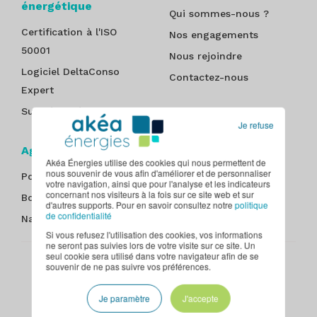
énergétique
Qui sommes-nous ?
Certification à l'ISO
Nos engagements
50001
Nous rejoindre
Logiciel DeltaConso
Contactez-nous
Expert
Suivi énergétique
Je refuse
Agences
Akéa Énergies utilise des cookies qui nous permettent de
nous souvenir de vous afin d'améliorer et de personnaliser
Poitiers
Nantes
votre navigation, ainsi que pour l'analyse et les indicateurs
concernant nos visiteurs à la fois sur ce site web et sur
Bordeaux
Paris - Île-de-France
d'autres supports. Pour en savoir consultez notre
politique
de confidentialité
Nancy
Tours
Si vous refusez l'utilisation des cookies, vos informations
ne seront pas suivies lors de votre visite sur ce site. Un
seul cookie sera utilisé dans votre navigateur afin de se
souvenir de ne pas suivre vos préférences.
Plan du site
Mentions légales
Politique de confidentialité
CGU
Contact
Je paramètre
J'accepte