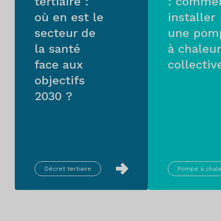
tertiaire :
: comme
où en est le
installer
secteur de
une pom
la santé
à chaleur
face aux
collectiv
objectifs
2030 ?
Décret tertiaire
Pompe à chal