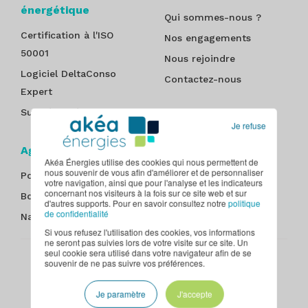
énergétique
Qui sommes-nous ?
Certification à l'ISO
Nos engagements
50001
Nous rejoindre
Logiciel DeltaConso
Contactez-nous
Expert
Suivi énergétique
Je refuse
Agences
Akéa Énergies utilise des cookies qui nous permettent de
nous souvenir de vous afin d'améliorer et de personnaliser
Poitiers
Nantes
votre navigation, ainsi que pour l'analyse et les indicateurs
concernant nos visiteurs à la fois sur ce site web et sur
Bordeaux
Paris - Île-de-France
d'autres supports. Pour en savoir consultez notre
politique
de confidentialité
Nancy
Tours
Si vous refusez l'utilisation des cookies, vos informations
ne seront pas suivies lors de votre visite sur ce site. Un
seul cookie sera utilisé dans votre navigateur afin de se
Plan du site
Mentions légales
Politique de confidentialité
souvenir de ne pas suivre vos préférences.
CGU
Contact
Je paramètre
J'accepte